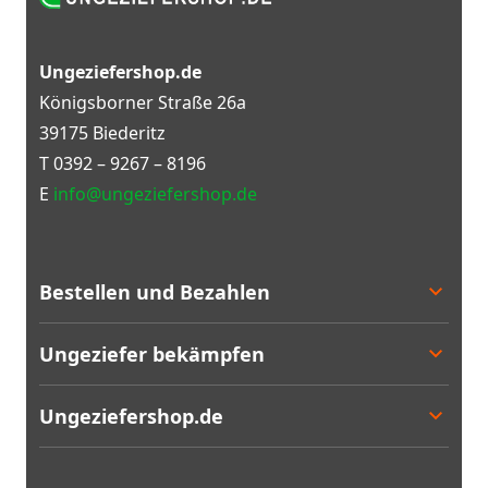
Ungeziefershop.de
Königsborner Straße 26a
39175 Biederitz
T
0392 – 9267 – 8196
E
info@ungeziefershop.de
Bestellen und Bezahlen
Bestellen
Ungeziefer bekämpfen
Bezahlen
Lieferung
Entscheidungshilfe
Ungeziefershop.de
Rücksendung
Angebote
Geschäftlich bestellen
Bestseller
Kontakt