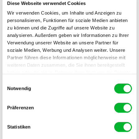
Diese Webseite verwendet Cookies
Königsborner Straße 26a
Wir verwenden Cookies, um Inhalte und Anzeigen zu
39175 Biederitz
personalisieren, Funktionen für soziale Medien anbieten
T
0392 - 9267 - 8196
zu können und die Zugriffe auf unsere Website zu
E
info@ungeziefershop.de
analysieren. Außerdem geben wir Informationen zu Ihrer
Verwendung unserer Website an unsere Partner für
Öffnungszeiten
soziale Medien, Werbung und Analysen weiter. Unsere
Partner führen diese Informationen möglicherweise mit
weiteren Daten zusammen, die Sie ihnen bereitgestellt
Montag
08:00 bis 17:00
haben oder die sie im Rahmen Ihrer Nutzung der Dienste
Dienstag
08:00 bis 17:00
gesammelt haben.
Einwilligungsauswahl
Mittwoch
08:00 bis 17:00
Notwendig
Donnerstag
08:00 bis 17:00
Freitag
08:00 bis 17:00
Präferenzen
Samstag
Geschlossen
Sonntag
Geschlossen
Statistiken