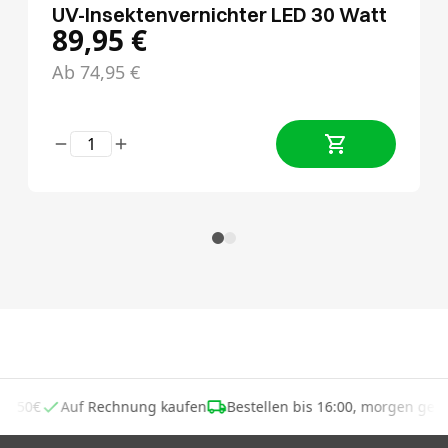
UV-Insektenvernichter LED 30 Watt
89,95
€
Ab
74,95
€
 ab 50€
Auf Rechnung kaufen
Bestellen bis 16:00, morgen gel