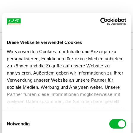
Mit Sendungsverfolgung und praktischen DHL-Optionen wie
im Originalzustand und in der Originalverpackung zurück.
Originalware mit
gesetzlicher Gewährleistung
: Wir beziehen
Abholung in der Filiale oder im Paketshop, Abendzustellung
Nach Eingang wird geprüft und der Betrag
innerhalb von 14
unsere Produkte
direkt vom Hersteller
oder über
autorisierte
sowie diskreter Verpackung.
Tagen
erstattet.
Lieferanten.
Zusätzlich gibt es bei ausgewählten Artikeln eine
Herstellergarantie
(ohne Einschränkung Ihrer gesetzlichen
Rechte).
 ab 50€
Auf Rechnung kaufen
Bestellen bis 16:00, morgen gel
Diese Webseite verwendet Cookies
Wir verwenden Cookies, um Inhalte und Anzeigen zu
personalisieren, Funktionen für soziale Medien anbieten
zu können und die Zugriffe auf unsere Website zu
analysieren. Außerdem geben wir Informationen zu Ihrer
Verwendung unserer Website an unsere Partner für
soziale Medien, Werbung und Analysen weiter. Unsere
Partner führen diese Informationen möglicherweise mit
weiteren Daten zusammen, die Sie ihnen bereitgestellt
haben oder die sie im Rahmen Ihrer Nutzung der Dienste
gesammelt haben.
Einwilligungsauswahl
Notwendig