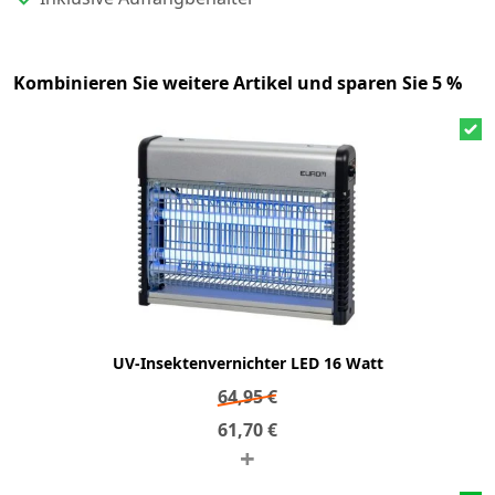
Kombinieren Sie weitere Artikel und sparen Sie 5 %
UV-Insektenvernichter LED 16 Watt
64,95
€
61,70
€
+