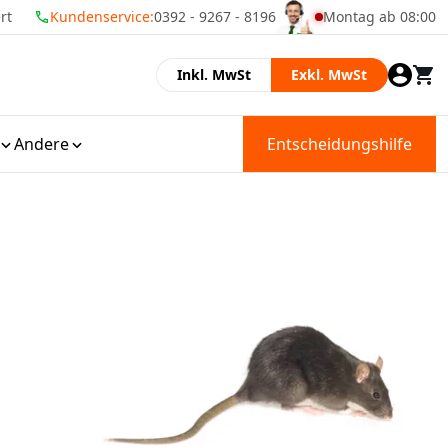
rt
Kundenservice:
Über 25 Jahre Erfahrung
0392 - 9267 - 8196
Montag ab 08:00
Momenteel zijn wij 
Inkl. MwSt
Exkl. MwSt
Andere
Entscheidungshilfe