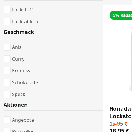
Lockstoff
5% Rabat
Locktablette
Geschmack
Anis
Curry
Erdnuss
Schokolade
Speck
Aktionen
Ronada 
Locksto
Angebote
19,95
€
18,95
€
Bestseller