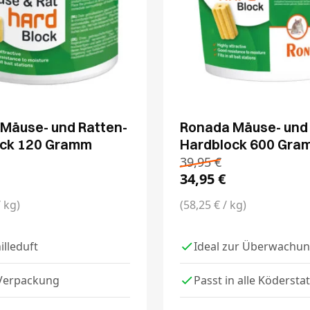
Mäuse- und Ratten-
Ronada Mäuse- und 
ock 120 Gramm
Hardblock 600 Gra
39,95
€
34,95
€
/ kg)
(58,25 € / kg)
illeduft
Ideal zur Überwachu
 Verpackung
Passt in alle Ködersta