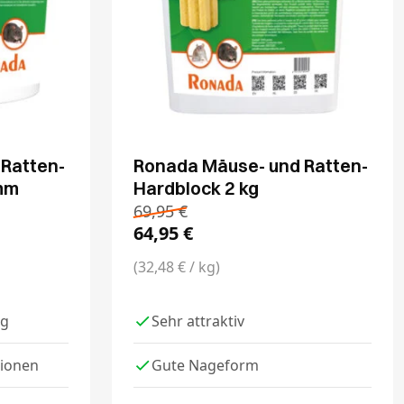
Ratten-
Ronada Mäuse- und Ratten-
mm
Hardblock 2 kg
69,95
€
64,95
€
(32,48 € / kg)
ng
Sehr attraktiv
tionen
Gute Nageform