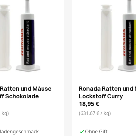
Ratten und Mäuse
Ronada Ratten und
ff Schokolade
Lockstoff Curry
18,95
€
/ kg)
(631,67 € / kg)
ladengeschmack
Ohne Gift