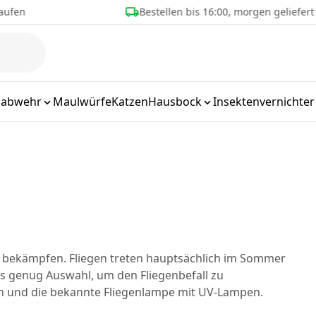
 bis 16:00, morgen geliefert
Über 25 Jahre Erfahrung
labwehr
Maulwürfe
Katzen
Hausbock
Insektenvernichter
 zu bekämpfen. Fliegen treten hauptsächlich im Sommer
s genug Auswahl, um den Fliegenbefall zu
en und die bekannte Fliegenlampe mit UV-Lampen.