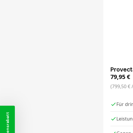
Provect
79,95
€
(799,50 € /
Für dr
Leistu