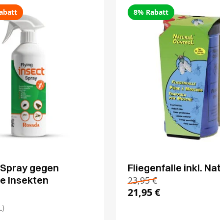
abatt
8% Rabatt
 Spray gegen
Fliegenfalle inkl. N
de Insekten
23,95
€
21,95
€
L)