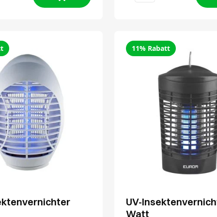
t
11% Rabatt
ektenvernichter
UV-Insektenvernich
Watt