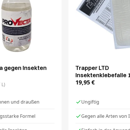
a gegen Insekten
Trapper LTD
Insektenklebefalle 
19,95
€
 L)
innen und draußen
Ungiftig
ngsstarke Formel
Gegen alle Arten von 