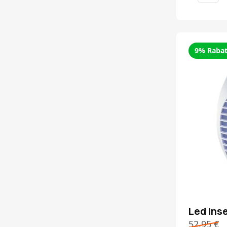
9% Rabat
Led Ins
52,95
€