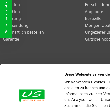
Willkommensrabatt
Bestellen
Entscheidung
Bezahlen
Angebote
Lieferung
Bestseller
Rücksendung
Mengenrabat
Geschäftlich bestellen
Ungeziefer B
Garantie
Gutscheinco
Diese Webseite verwende
Wir verwenden Cookies, um
© Ungeziefershop - 2026
Allgemeine Geschäftsbedingungen
Privatsphäre und
anbieten zu können und di
Informationen zu Ihrer Ve
und Analysen weiter. Unse
zusammen, die Sie ihnen b