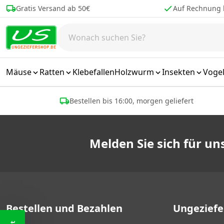
Zum Inhalt springen
Gratis Versand ab 50€
Auf Rechnung 
Mäuse
Ratten
Klebefallen
Holzwurm
Insekten
Voge
Bestellen bis 16:00, morgen geliefert
Melden Sie sich für u
Bestellen und Bezahlen
Ungezief