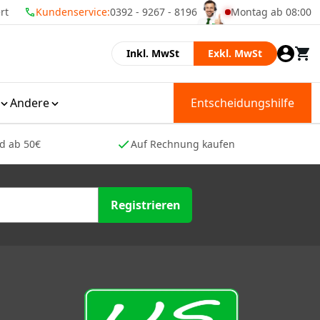
rt
Kundenservice:
0392 - 9267 - 8196
Montag ab 08:00
Momenteel zijn wij 
Inkl. MwSt
Exkl. MwSt
Andere
Entscheidungshilfe
nd ab 50€
Auf Rechnung kaufen
Registrieren