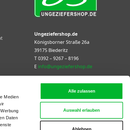
Ungeziefershop.de
at
Königsborner Straße 26a
39175 Biederitz
T
0392 – 9267 – 8196
E
info@ungeziefershop.de
Alle zulassen
le Medien
ir
Auswahl erlauben
, Werbung
ren Daten
ienste
Ablehnen