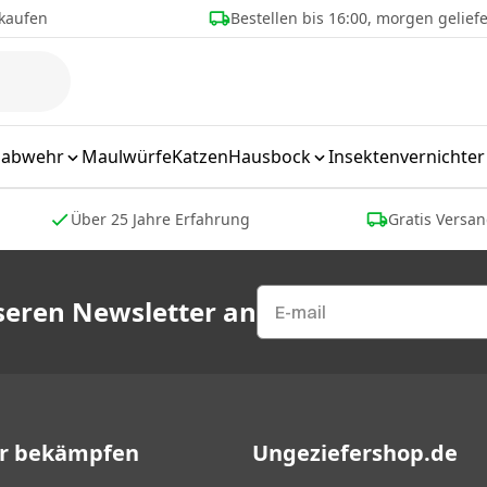
kaufen
Bestellen bis 16:00, morgen geliefe
labwehr
Maulwürfe
Katzen
Hausbock
Insektenvernichter
Über 25 Jahre Erfahrung
Gratis Versa
nseren Newsletter an
er bekämpfen
Ungeziefershop.de