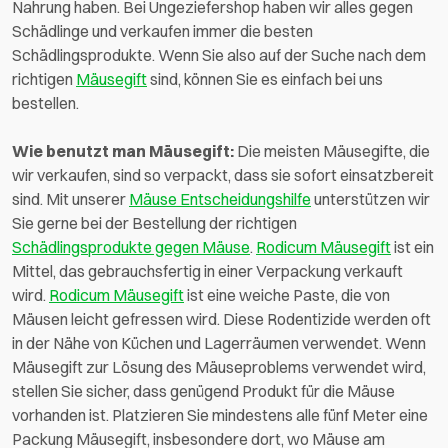
Nahrung haben. Bei Ungeziefershop haben wir alles gegen
Schädlinge und verkaufen immer die besten
Schädlingsprodukte. Wenn Sie also auf der Suche nach dem
richtigen
Mäusegift
sind, können Sie es einfach bei uns
bestellen.
Wie benutzt man Mäusegift:
Die meisten Mäusegifte, die
wir verkaufen, sind so verpackt, dass sie sofort einsatzbereit
sind. Mit unserer
Mäuse Entscheidungshilfe
unterstützen wir
Sie gerne bei der Bestellung der richtigen
Schädlingsprodukte gegen Mäuse
.
Rodicum Mäusegift
ist ein
Mittel, das gebrauchsfertig in einer Verpackung verkauft
wird.
Rodicum Mäusegift
ist eine weiche Paste, die von
Mäusen leicht gefressen wird. Diese Rodentizide werden oft
in der Nähe von Küchen und Lagerräumen verwendet. Wenn
Mäusegift zur Lösung des Mäuseproblems verwendet wird,
stellen Sie sicher, dass genügend Produkt für die Mäuse
vorhanden ist. Platzieren Sie mindestens alle fünf Meter eine
Packung Mäusegift, insbesondere dort, wo Mäuse am