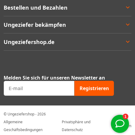
Bestellen und Bezahlen
Bestellen
Ungeziefer bekämpfen
Bezahlen
Lieferung
Entscheidungshilfe
Ungeziefershop.de
Rücksendung
Angebote
Geschäftlich bestellen
Bestseller
Kontakt
Garantie
Mengenrabatten
Über uns
Ungeziefer Blog
FAQ's
Melden Sie sich für unseren Newsletter an
Gutscheincodes
Mein Konto
Registrieren
Geprüfter Webshop Zertifikat
Unser Sortiment
© Ungeziefershop - 2026
Allgemeine
Privatsphäre und
Impressum
Geschäftsbedingungen
Datenschutz