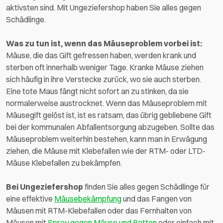
aktivsten sind. Mit Ungeziefershop haben Sie alles gegen
Schädlinge.
Was zu tun ist, wenn das Mäuseproblem vorbei ist:
Mäuse, die das Gift gefressen haben, werden krank und
sterben oft innerhalb weniger Tage. Kranke Mäuse ziehen
sich häufig in ihre Verstecke zurück, wo sie auch sterben.
Eine tote Maus fängt nicht sofort an zu stinken, da sie
normalerweise austrocknet. Wenn das Mäuseproblem mit
Mäusegift gelöst ist, ist es ratsam, das übrig gebliebene Gift
bei der kommunalen Abfallentsorgung abzugeben. Sollte das
Mäuseproblem weiterhin bestehen, kann man in Erwägung
ziehen, die Mäuse mit Klebefallen wie der RTM- oder LTD-
Mäuse Klebefallen zu bekämpfen.
Bei Ungeziefershop
finden Sie alles gegen Schädlinge für
eine effektive
Mäusebekämpfung
und das Fangen von
Mäusen mit RTM-Klebefallen oder das Fernhalten von
Mäusen mit
Spray gegen Mäuse und Ratten
oder einfach mit