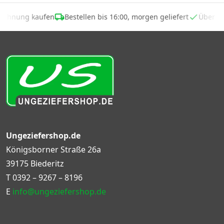
 Rechnung kaufen
Bestellen bis 16:00, morgen geliefert
Über 2
Ungeziefershop.de
Königsborner Straße 26a
39175 Biederitz
T
0392 – 9267 – 8196
E
info@ungeziefershop.de