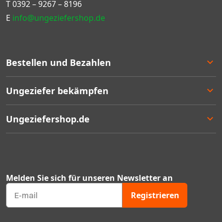
T
0392 – 9267 – 8196
E
info@ungeziefershop.de
Bestellen und Bezahlen
Bestellen
Ungeziefer bekämpfen
Bezahlen
Lieferung
Entscheidungshilfe
Ungeziefershop.de
Rücksendung
Angebote
Geschäftlich bestellen
Bestseller
Kontakt
Garantie
Mengenrabatten
Über uns
Ungeziefer Blog
FAQ's
Melden Sie sich für unseren Newsletter an
Gutscheincodes
Mein Konto
Registrieren
Geprüfter Webshop Zertifikat
Unser Sortiment