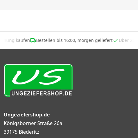
echnung kaufen
Bestellen bis 16:00, morgen geliefert
Über 25
Ungeziefershop.de
Königsborner Straße 26a
39175 Biederitz