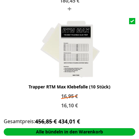
180,45
€
+
Trapper RTM Max Klebefalle (10 Stück)
16,95
€
16,10
€
456,85 €
434,01 €
Gesamtpreis:
Alle bündeln in den Warenkorb