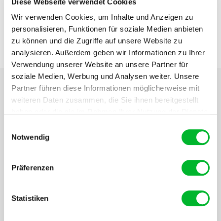
Diese Webseite verwendet Cookies
Wir verwenden Cookies, um Inhalte und Anzeigen zu
personalisieren, Funktionen für soziale Medien anbieten
zu können und die Zugriffe auf unsere Website zu
analysieren. Außerdem geben wir Informationen zu Ihrer
Verwendung unserer Website an unsere Partner für
soziale Medien, Werbung und Analysen weiter. Unsere
Partner führen diese Informationen möglicherweise mit
Beschreibung
weiteren Daten zusammen, die Sie ihnen bereitgestellt
haben oder die sie im Rahmen Ihrer Nutzung der Dienste
gesammelt haben.
Einwilligungsauswahl
Insektenlampe 36 Watt – Sehr großer
Notwendig
Erfassungsbereich und vielseitig
einsetzbar
Präferenzen
Die Insektenlampe 36 Watt ist eine leistungsstarke und
zuverlässige Lösung, um lästige fliegende Insekten
loszuwerden. Mit ihrer starken 36-Watt-UV-Lampe zieht diese
Statistiken
Lampe mühelos Mücken, Fliegen und andere Insekten an. Die
Lampe kann sowohl hängend als auch stehend verwendet