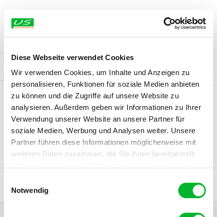
Mit Sendungsverfolgung und praktischen DHL-Optionen wie
im Originalzustand und in der Originalverpackung zurück.
Originalware mit
gesetzlicher Gewährleistung
: Wir beziehen
Abholung in der Filiale oder im Paketshop, Abendzustellung
Nach Eingang wird geprüft und der Betrag
innerhalb von 14
unsere Produkte
direkt vom Hersteller
oder über
autorisierte
sowie diskreter Verpackung.
Tagen
erstattet.
Lieferanten.
Zusätzlich gibt es bei ausgewählten Artikeln eine
Herstellergarantie
(ohne Einschränkung Ihrer gesetzlichen
Rechte).
Diese Webseite verwendet Cookies
 Rechnung kaufen
Bestellen bis 16:00, morgen geliefert
Über 2
Wir verwenden Cookies, um Inhalte und Anzeigen zu
personalisieren, Funktionen für soziale Medien anbieten
zu können und die Zugriffe auf unsere Website zu
analysieren. Außerdem geben wir Informationen zu Ihrer
Verwendung unserer Website an unsere Partner für
soziale Medien, Werbung und Analysen weiter. Unsere
Partner führen diese Informationen möglicherweise mit
weiteren Daten zusammen, die Sie ihnen bereitgestellt
haben oder die sie im Rahmen Ihrer Nutzung der Dienste
gesammelt haben.
Einwilligungsauswahl
Notwendig