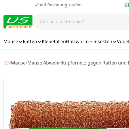
Zum Inhalt springen
Auf Rechnung kaufen
Bestellen bis 
Mäuse
Ratten
Klebefallen
Holzwurm
Insekten
Voge
Mäuse
Mäuse Abwehr
Kupfernetz gegen Ratten und