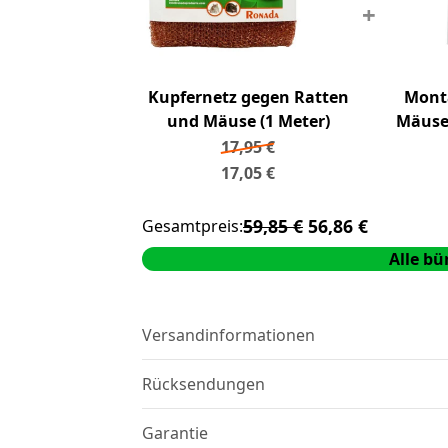
+
Kupfernetz gegen Ratten
Mont
und Mäuse (1 Meter)
Mäuse
17,95
€
17,05
€
59,85 €
56,86 €
Gesamtpreis:
Alle b
Versandinformationen
Wir versenden mit DHL.
Ist der Artikel au
Bestellung noch am selben Tag versen
Rücksendungen
Kostenloser Versand ab 50 €.
Rücksendung innerhalb von 14 Tagen
: 
Mit Sendungsverfolgung und praktischen D
den Artikel
Garantie
vollständig, im Originalzust