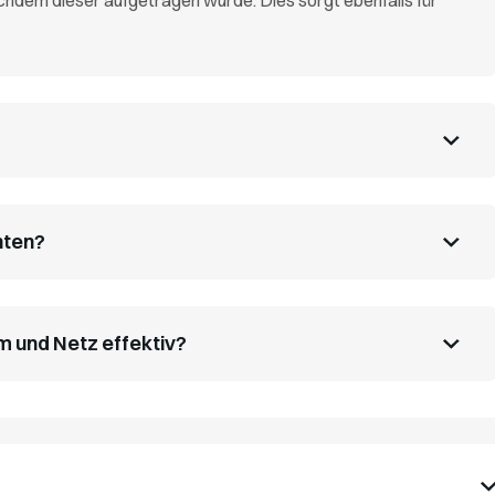
hdem dieser aufgetragen wurde. Dies sorgt ebenfalls für
hten?
m und Netz effektiv?