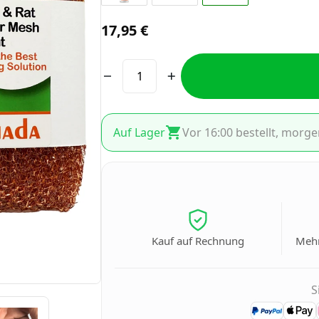
17,95
€
Auf Lager
Vor 16:00 bestellt, morge
Kauf auf Rechnung
Mehr
S