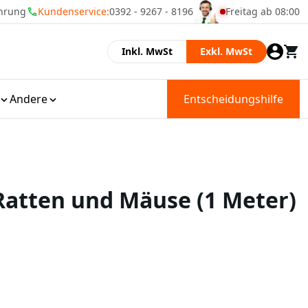
Kundenservice:
0392 - 9267 - 8196
Freitag ab 08:00
Momenteel zijn wij
Inkl. MwSt
Exkl. MwSt
Andere
Entscheidungshilfe
Ratten und Mäuse (1 Meter)