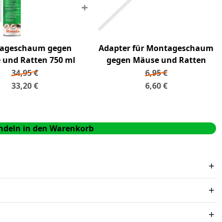
+
ageschaum gegen
Adapter für Montageschaum
 und Ratten 750 ml
gegen Mäuse und Ratten
34,95
€
6,95
€
33,20
€
6,60
€
ündeln in den Warenkorb
f Lager und bestellen Sie vor 16:00 Uhr, wird Ihre
det.
Bitte
legen Sie das Rücksendeformular bei
und senden Sie
HL-Optionen wie
Abholung in der Filiale oder im Paketshop,
and und in der Originalverpackung zurück.
Nach Eingang