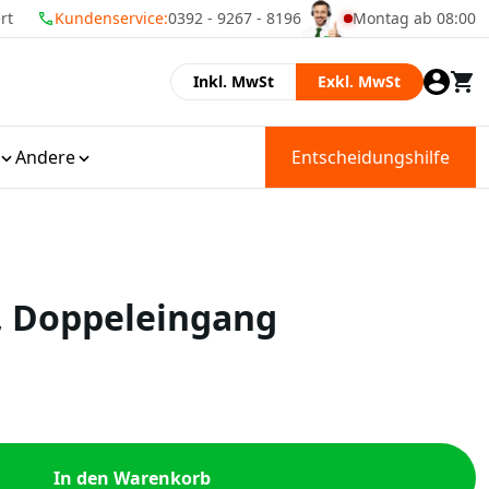
Kundenservice:
0392 - 9267 - 8196
Montag ab 08:00
Momenteel zijn wij 
Inkl. MwSt
Exkl. MwSt
Andere
Entscheidungshilfe
, Doppeleingang
In den Warenkorb