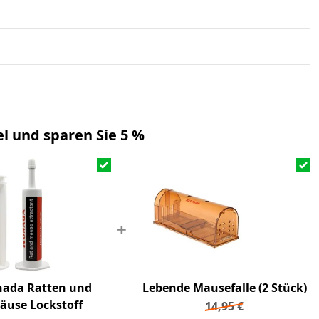
l und sparen Sie 5 %
+
ada Ratten und
Lebende Mausefalle (2 Stück)
äuse Lockstoff
14,95
€