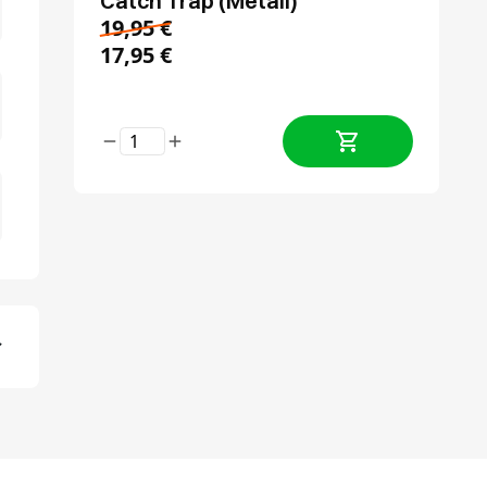
Catch Trap (Metall)
19,95
€
17,95
€