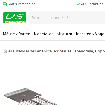
Zum Inhalt springen
Auf Rechnung kaufen
Bestellen 
Mäuse
Ratten
Klebefallen
Holzwurm
Insekten
Voge
Mäuse
Mäuse Lebendfallen
Mäuse Lebendfalle, Dopp