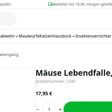
bis 16:00, morgen geliefert
Über 25 Jahre Erfahrung
labwehr
Maulwürfe
Katzen
Hausbock
Insektenvernichter
eleingang
Mäuse Lebendfalle
Artikelnummer: 1240
17,95
€