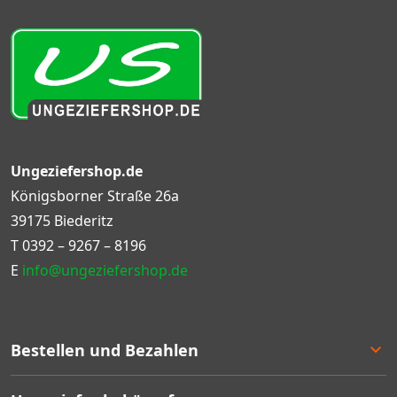
Ungeziefershop.de
Königsborner Straße 26a
39175 Biederitz
T
0392 – 9267 – 8196
E
info@ungeziefershop.de
Bestellen und Bezahlen
Bestellen