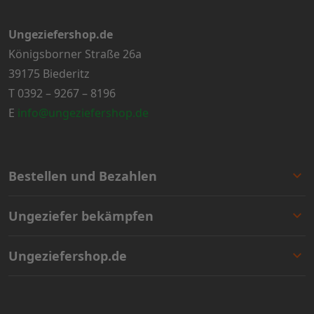
Ungeziefershop.de
Königsborner Straße 26a
39175 Biederitz
T
0392 – 9267 – 8196
E
info@ungeziefershop.de
Bestellen und Bezahlen
Bestellen
Ungeziefer bekämpfen
Bezahlen
Lieferung
Entscheidungshilfe
Ungeziefershop.de
Rücksendung
Angebote
Geschäftlich bestellen
Bestseller
Kontakt
Garantie
Mengenrabatten
Über uns