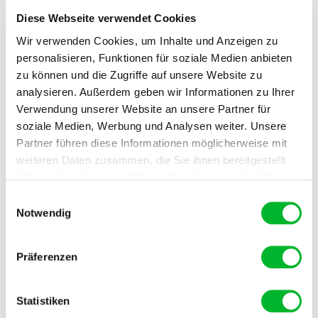
Diese Webseite verwendet Cookies
Wir verwenden Cookies, um Inhalte und Anzeigen zu
personalisieren, Funktionen für soziale Medien anbieten
zu können und die Zugriffe auf unsere Website zu
Ungeziefer Entscheidungshilfe
analysieren. Außerdem geben wir Informationen zu Ihrer
Wissen Sie nicht, welches Produkt Sie für Ihr
Verwendung unserer Website an unsere Partner für
Schädlingsproblem wählen sollen? Ungeziefershop
soziale Medien, Werbung und Analysen weiter. Unsere
bietet eine einfache Entscheidungshilfe, mit der Sie
Partner führen diese Informationen möglicherweise mit
in wenigen Schritten das beste Produkt gegen Ihre
weiteren Daten zusammen, die Sie ihnen bereitgestellt
Schädlinge finden. Unser praktisches Tool hilft
haben oder die sie im Rahmen Ihrer Nutzung der Dienste
Ihnen, die richtige Lösung zu finden, damit Sie
gesammelt haben.
Einwilligungsauswahl
schnell und effektiv von Schädlingen befreit werden!
Notwendig
Entscheidungshilfe
Präferenzen
Statistiken