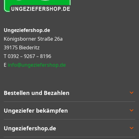
Ungeziefershop.de
Königsborner Straße 26a
39175 Biederitz
T
0392 – 9267 – 8196
E
info@ungeziefershop.de
Bestellen und Bezahlen
Bestellen
Ungeziefer bekämpfen
Bezahlen
Lieferung
Entscheidungshilfe
Ungeziefershop.de
Rücksendung
Angebote