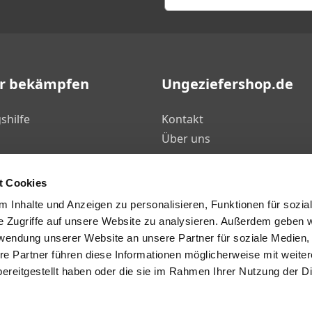
er bekämpfen
Ungeziefershop.de
shilfe
Kontakt
Über uns
FAQ's
ten
Mein Konto
t Cookies
log
Geprüfter Webshop Zertifik
 Inhalte und Anzeigen zu personalisieren, Funktionen für sozia
des
Unser Sortiment
e Zugriffe auf unsere Website zu analysieren. Außerdem geben w
rwendung unserer Website an unsere Partner für soziale Medien
re Partner führen diese Informationen möglicherweise mit weite
ereitgestellt haben oder die sie im Rahmen Ihrer Nutzung der D