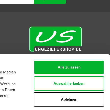
Ungeziefershop.de
Alle zulassen
at
le Medien
Königsborner Straße 26a
ir
39175 Biederitz
Auswahl erlauben
, Werbung
T
0392 – 9267 – 8196
ren Daten
E
info@ungeziefershop.de
ienste
Ablehnen