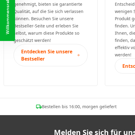
Willkommensrabatt
genehmigt, bieten sie garantierte
Entscheid
Qualität, auf die Sie sich verlassen
wenigen S
können. Besuchen Sie unsere
Produkt g
Bestseller-Seite und erleben Sie
finden. Un
selbst, warum diese Produkte so
Ihnen, di
geschätzt werden!
finden, d
effektiv v
Entdecken Sie unsere
werden!
Bestseller
Ents
Bestellen bis 16:00, morgen geliefert
Melden Sie sich für u