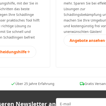
ungshilfe, mit der Sie in
mehr. Sparen Sie bei effek
chritten das beste
Lösungen zur
egen Ihre Schädlinge
Schädlingsbekämpfung u
ser praktisches Tool hilft
machen Sie Ihre Umgebun
e richtige Lösung zu
und kostengünstig frei vo
amit Sie schnell und
unerwünschten Gästen!
on Schädlingen befreit
Angebote ansehen
cheidungshilfe
Über 25 Jahre Erfahrung
Gratis Versa
nseren Newsletter an