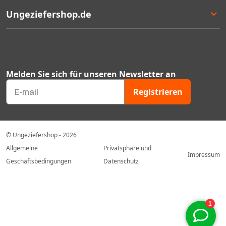
Lieferung
Entscheidungshilfe
Ungeziefershop.de
Rücksendung
Angebote
Geschäftlich bestellen
Bestseller
Kontakt
Garantie
Mengenrabatten
Über uns
Ungeziefer Blog
FAQ's
Melden Sie sich für unseren Newsletter an
Gutscheincodes
Mein Konto
Registrieren
Geprüfter Webshop Zertifikat
Unser Sortiment
© Ungeziefershop - 2026
Allgemeine
Privatsphäre und
Impressum
Geschäftsbedingungen
Datenschutz