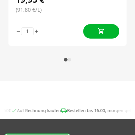
(91,80 €/L)
ab 50€
Auf Rechnung kaufen
Bestellen bis 16:00, morgen geli