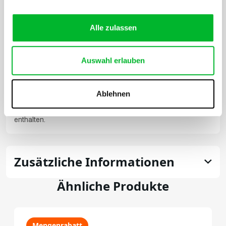
Produkte kaufen zu müssen.
Alle zulassen
Durch das dauerhafte Abdichten von Ritzen und Löchern
sowie das Einsetzen physischer Barrieren minimieren Sie die
Wahrscheinlichkeit wiederholter Schädlingsprobleme. Dieses
Auswahl erlauben
Set bietet eine dauerhafte Lösung für eine nagetierfreie
Umgebung und gibt Ihnen die Gewissheit, dass Ihr Zuhause
Ablehnen
oder Arbeitsplatz optimal geschützt ist. Alles, was Sie für
Prävention und Abwehr benötigen, ist in einem kompletten Set
enthalten.
Zusätzliche Informationen
Ähnliche Produkte
Mengenrabatt