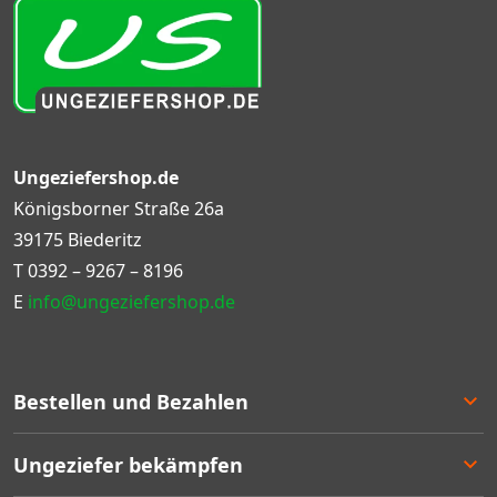
Ungeziefershop.de
Königsborner Straße 26a
39175 Biederitz
T
0392 – 9267 – 8196
E
info@ungeziefershop.de
Bestellen und Bezahlen
Bestellen
Ungeziefer bekämpfen
Bezahlen