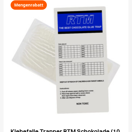
Mengenrabatt
Klebefalle Trapper RTM Schokolade (10