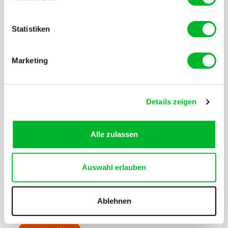
Stück)
17,95
€
Statistiken
Ab
14,95
€
Marketing
Starke Klebeschicht
Mit Erdnussduft
Details zeigen
Gebrauchsfertig
Alle zulassen
Vor 16:00 bestellt, morgen geliefert
Auswahl erlauben
Ablehnen