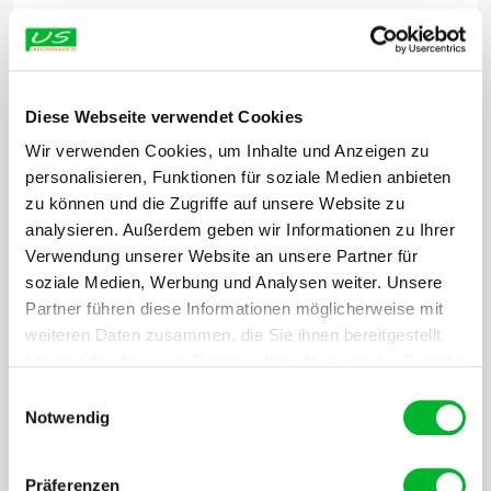
Diese Webseite verwendet Cookies
Wir verwenden Cookies, um Inhalte und Anzeigen zu
personalisieren, Funktionen für soziale Medien anbieten
zu können und die Zugriffe auf unsere Website zu
analysieren. Außerdem geben wir Informationen zu Ihrer
Verwendung unserer Website an unsere Partner für
soziale Medien, Werbung und Analysen weiter. Unsere
Partner führen diese Informationen möglicherweise mit
weiteren Daten zusammen, die Sie ihnen bereitgestellt
haben oder die sie im Rahmen Ihrer Nutzung der Dienste
gesammelt haben.
Einwilligungsauswahl
Notwendig
Trapper Klebefalle (Karton 4 × 12)
219,80
€
Präferenzen