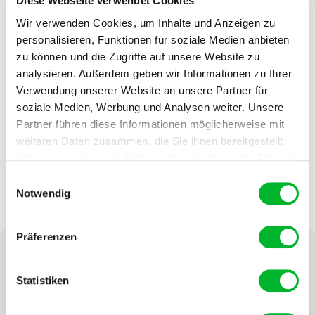
Diese Webseite verwendet Cookies
3. Mit Mausefallen
Wir verwenden Cookies, um Inhalte und Anzeigen zu
personalisieren, Funktionen für soziale Medien anbieten
zu können und die Zugriffe auf unsere Website zu
Mit
Mausefallen
können Sie ebenfalls viele Mäuse in der Küche
analysieren. Außerdem geben wir Informationen zu Ihrer
fangen. Platzieren Sie die Mausefalle immer an einer strategischen
Verwendung unserer Website an unsere Partner für
Stelle, z. B. in einem Küchenschrank. Außerdem ist es wichtig, ein
soziale Medien, Werbung und Analysen weiter. Unsere
Lockmittel
auf der Mausefalle zu platzieren, damit die Mäuse darauf
Partner führen diese Informationen möglicherweise mit
aufmerksam werden.
weiteren Daten zusammen, die Sie ihnen bereitgestellt
haben oder die sie im Rahmen Ihrer Nutzung der Dienste
Achten Sie zudem darauf, alle Lebensmittel in der Küche möglichst
gesammelt haben.
in verschlossenen Behältern aufzubewahren, damit die Mäuse
Einwilligungsauswahl
keinen Zugang dazu haben.
Notwendig
Präferenzen
Statistiken
13% Rabatt