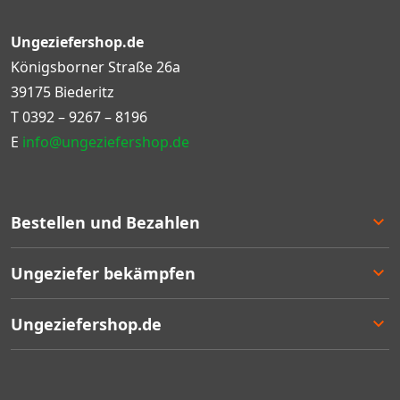
Ungeziefershop.de
Königsborner Straße 26a
39175 Biederitz
T
0392 – 9267 – 8196
E
info@ungeziefershop.de
Bestellen und Bezahlen
Bestellen
Ungeziefer bekämpfen
Bezahlen
Lieferung
Entscheidungshilfe
Ungeziefershop.de
Rücksendung
Angebote
Geschäftlich bestellen
Bestseller
Kontakt
Garantie
Mengenrabatten
Über uns