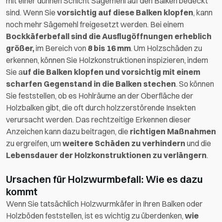
mit einer dünnen Schicht Sägemehl auf den Balken bedeckt
sind. Wenn Sie
vorsichtig auf diese Balken klopfen
, kann
noch mehr Sägemehl freigesetzt werden. Bei einem
Bockkäferbefall sind die Ausflugöffnungen erheblich
größer,
im Bereich von
8 bis 16 mm
. Um Holzschäden zu
erkennen, können Sie Holzkonstruktionen inspizieren, indem
Sie a
uf die Balken klopfen und vorsichtig mit einem
scharfen Gegenstand in die Balken stechen
. So können
Sie feststellen, ob es Hohlräume an der Oberfläche der
Holzbalken gibt, die oft durch holzzerstörende Insekten
verursacht werden. Das rechtzeitige Erkennen dieser
Anzeichen kann dazu beitragen, die
richtigen Maßnahmen
zu ergreifen, um
weitere Schäden zu verhindern
und die
Lebensdauer der Holzkonstruktionen zu verlängern
.
Ursachen für Holzwurmbefall: Wie es dazu
kommt
Wenn Sie tatsächlich Holzwurmkäfer in Ihren Balken oder
Holzböden feststellen, ist es wichtig zu überdenken,
wie