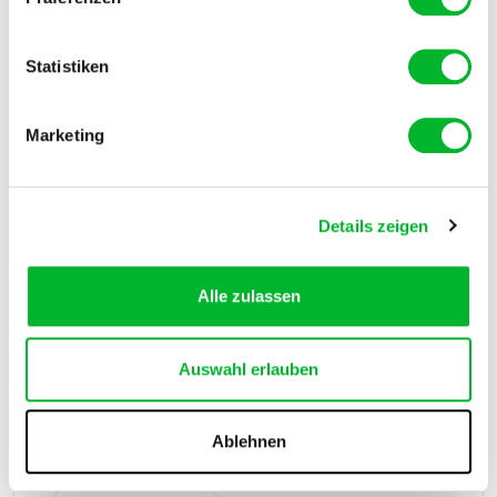
Mehr lesen
Statistiken
Marketing
Details zeigen
Alle zulassen
Auswahl erlauben
15 Juli 2024
-
Wespen können einfach selbst
Ablehnen
bekämpft werden