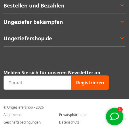
Bestellen und Bezahlen
Bestellen
Ungeziefer bekämpfen
Bezahlen
Lieferung
Entscheidungshilfe
Ungeziefershop.de
Rücksendung
Angebote
Geschäftlich bestellen
Bestseller
Kontakt
Garantie
Mengenrabatten
Über uns
Ungeziefer Blog
FAQ's
Melden Sie sich für unseren Newsletter an
Gutscheincodes
Mein Konto
Registrieren
Geprüfter Webshop Zertifikat
Unser Sortiment
© Ungeziefershop - 2026
Allgemeine
Privatsphäre und
Impressum
Geschäftsbedingungen
Datenschutz