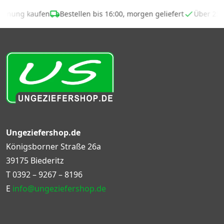
echnung kaufen
Bestellen bis 16:00, morgen geliefert
Über 25
Ungeziefershop.de
Königsborner Straße 26a
39175 Biederitz
T
0392 – 9267 – 8196
E
info@ungeziefershop.de