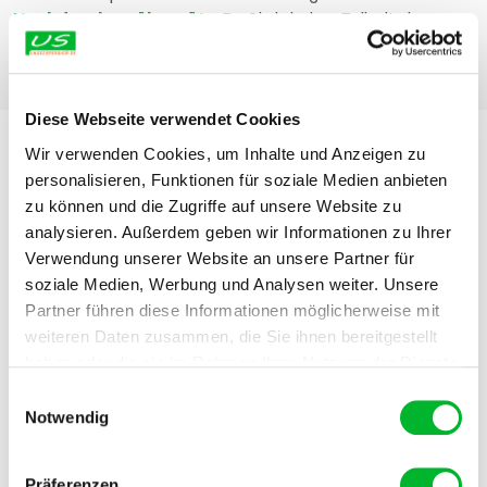
Hochdrucksprühgeräts
. Da Sie in jedem Fall mit einem
Insektizid arbeiten, raten wir Ihnen dringend, die
Gebrauchsanweisung sorgfältig zu lesen
und
angemessene Schutzausrüstung
zu verwenden
.
Diese Webseite verwendet Cookies
Wir verwenden Cookies, um Inhalte und Anzeigen zu
personalisieren, Funktionen für soziale Medien anbieten
zu können und die Zugriffe auf unsere Website zu
analysieren. Außerdem geben wir Informationen zu Ihrer
Verwendung unserer Website an unsere Partner für
soziale Medien, Werbung und Analysen weiter. Unsere
Partner führen diese Informationen möglicherweise mit
weiteren Daten zusammen, die Sie ihnen bereitgestellt
haben oder die sie im Rahmen Ihrer Nutzung der Dienste
gesammelt haben.
Einwilligungsauswahl
Notwendig
24 September 2024
-
Vogelschutz ist einfach selbst zu
machen
Präferenzen