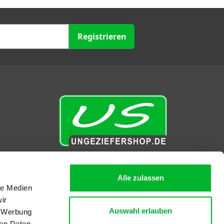
Registrieren
Ungeziefershop.de
Alle zulassen
at
le Medien
Königsborner Straße 26a
ir
39175 Biederitz
Auswahl erlauben
, Werbung
T
0392 – 9267 – 8196
ren Daten