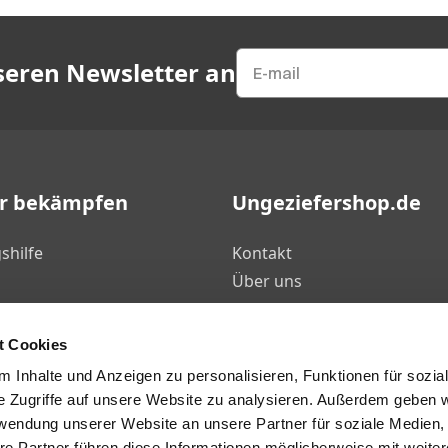
nseren Newsletter an
er bekämpfen
Ungeziefershop.de
shilfe
Kontakt
Über uns
FAQ's
ten
Mein Konto
t Cookies
log
Geprüfter Webshop Zertifik
 Inhalte und Anzeigen zu personalisieren, Funktionen für sozia
des
Unser Sortiment
e Zugriffe auf unsere Website zu analysieren. Außerdem geben w
rwendung unserer Website an unsere Partner für soziale Medien
re Partner führen diese Informationen möglicherweise mit weite