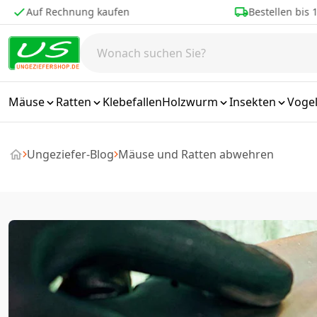
Zum Inhalt springen
Auf Rechnung kaufen
Bestellen bis 1
Mäuse
Ratten
Klebefallen
Holzwurm
Insekten
Voge
Ungeziefer-Blog
Mäuse und Ratten abwehren