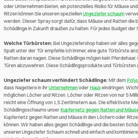
oder Unternehmen bieten, ein potenzielles Risiko für Mäuse u
Ritzen können Sie unseren speziellen
Ungeziefer schaum
verwe
werden. Dieser Spray sorgt dafür, dass Mäuse und Ratten die 
Schädlinge in Zukunft draußen zu halten. Für jedes Budget der
Welche Türbürsten:
Bei Ungeziefershop haben wir alles gege
Spalt unter der Tür empfehle ich immer, eine gute Türbürste a
Ratten daran nagen. Diese Schädlinge mögen kein Pferdehaar, w
Türen abzuwehren. Diese Schädlingsprodukte und Türbürsten au
Ungeziefer schaum verhindert Schädlinge:
Mit dem
Poly
dass Nagetiere in Ihr
Unternehmen
oder
Haus
eindringen. Wicht
möglichen Löcher und Ritzen. Löcher oder Ritzen von nur 5 Mil
reicht eine Öffnung von 1,5 Zentimetern aus. Die effektivste
Schädlingsschaums unser
Kupfernetz gegen Ratten und Mäus
Kupfernetz gegen Ratten und Mäuse in den Löchern oder Ritzen
können. Wir haben alles gegen Schädlinge und die besten Schäd
unseren Ungeziefer Schaum schnell und einfach und kombinieren 