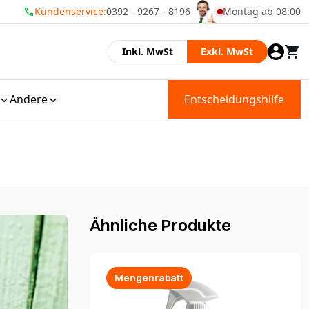
Kundenservice:
0392 - 9267 - 8196
Montag ab 08:00
Momenteel zijn wij 
Inkl. MwSt
Exkl. MwSt
Andere
Entscheidungshilfe
Ähnliche Produkte
Mengenrabatt