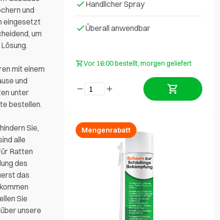
Handlicher Spray
öchern und
 eingesetzt
Überall anwendbar
cheidend, um
 Lösung.
Vor 16:00 bestellt, morgen geliefert
ren mit einem
äuse und
zen unter
e bestellen.
indern Sie,
Mengenrabatt
ind alle
Für Ratten
dung des
uerst das
rchkommen
llen Sie
 über unsere