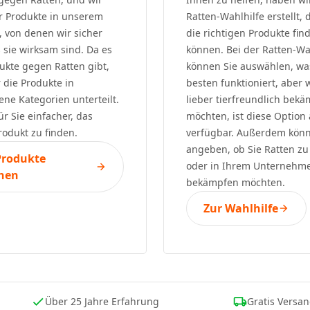
r Produkte in unserem
Ratten-Wahlhilfe erstellt, 
, von denen wir sicher
die richtigen Produkte fin
s sie wirksam sind. Da es
können. Bei der Ratten-Wa
dukte gegen Ratten gibt,
können Sie auswählen, w
 die Produkte in
besten funktioniert, aber 
ene Kategorien unterteilt.
lieber tierfreundlich bek
für Sie einfacher, das
möchten, ist diese Option
rodukt zu finden.
verfügbar. Außerdem könn
angeben, ob Sie Ratten z
Produkte
oder in Ihrem Unternehm
hen
bekämpfen möchten.
Zur Wahlhilfe
Über 25 Jahre Erfahrung
Gratis Versa