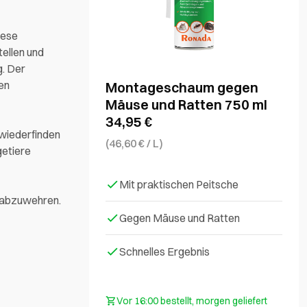
iese
tellen und
g. Der
len
Montageschaum gegen
Mäuse und Ratten 750 ml
34,95
€
 wiederfinden
(46,60 € / L)
getiere
Mit praktischen Peitsche
h abzuwehren.
Gegen Mäuse und Ratten
Schnelles Ergebnis
Vor 16:00 bestellt, morgen geliefert