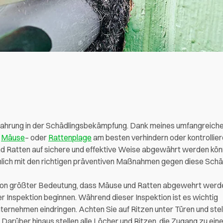
Erfahrung in der Schädlingsbekämpfung. Dank meines umfangreich
e
Mäuse
– oder
Rattenplage
am besten verhindern oder kontrolliere
d Ratten auf sichere und effektive Weise abgewährt werden kön
ich mit den richtigen präventiven Maßnahmen gegen diese Schäd
s von größter Bedeutung, dass Mäuse und Ratten abgewehrt werd
er Inspektion beginnen. Während dieser Inspektion ist es wichtig
rnehmen eindringen. Achten Sie auf Ritzen unter Türen und stell
Darüber hinaus stellen alle Löcher und Ritzen, die Zugang zu e