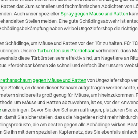
nd Ratten dar. Zum schnellen und fachmännischen Abdichten von L
nden. Auch unser spezieller
Spray gegen Mäuse und Ratten
kann
behandelten Stellen meiden. Eine gute Schädlingsabwehr ist ents
 Schädlingsbekämpfung haben wir bei Ungeziefershop die richtige
n Schädlinge, um Mäuse und Ratten vor der Tür zu halten. Für Tü
nzubringen. Unsere
Türbürsten aus Pferdehaar
verhindern, dass M
eshalb diese Türbürsten sehr effektiv sind, um Nagetiere an Rit
s Pferdehaar können Sie schnell und einfach über unsere Websit
urethanschaum gegen Mäuse und Ratten
von Ungeziefershop verh
ige Stellen, an denen dieser Schaum aufgetragen werden sollte, s
limetern sind bereits groß genug für Mäuse, um hineinzukommen. 
 Methode, um Mäuse und Ratten abzuwehren, ist es, vor der Anwen
e
anzubringen. Bevor Sie den Schaum auftragen, platzieren Sie z
, damit Sie sicherstellen, dass die Nagetiere nicht mehr hindu
lingsprodukte, die am besten gegen alle Schädlinge wirken. Beste
Sie ihn mit dem speziellen Kupfernetz, das Sie ebenfalls einfach