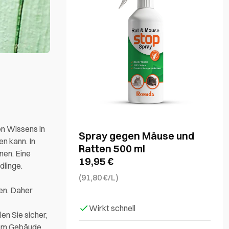
en Wissens in
Spray gegen Mäuse und
n kann. In
Ratten 500 ml
nen. Eine
19,95
€
linge.
(91,80 €/L)
en. Daher
Wirkt schnell
en Sie sicher,
inem Gebäude