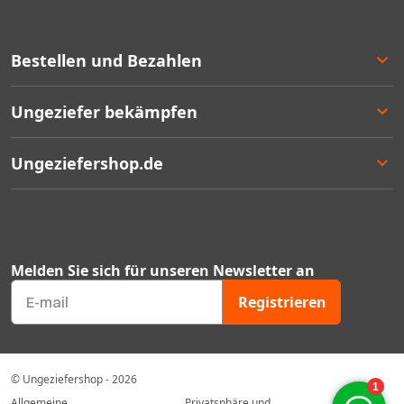
Bestellen und Bezahlen
Bestellen
Ungeziefer bekämpfen
Bezahlen
Lieferung
Entscheidungshilfe
Ungeziefershop.de
Rücksendung
Angebote
Geschäftlich bestellen
Bestseller
Kontakt
Garantie
Mengenrabatten
Über uns
Ungeziefer Blog
FAQ's
Melden Sie sich für unseren Newsletter an
Gutscheincodes
Mein Konto
Registrieren
Geprüfter Webshop Zertifikat
Unser Sortiment
© Ungeziefershop - 2026
Allgemeine
Privatsphäre und