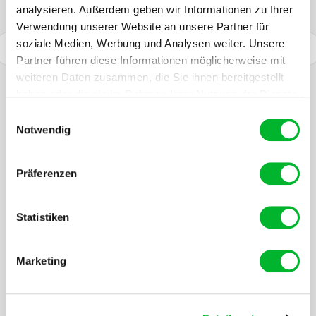
analysieren. Außerdem geben wir Informationen zu Ihrer
Verwendung unserer Website an unsere Partner für
soziale Medien, Werbung und Analysen weiter. Unsere
Ultraschall Ratten- und
Partner führen diese Informationen möglicherweise mit
Mäusevertreiber
weiteren Daten zusammen, die Sie ihnen bereitgestellt
39,95
€
haben oder die sie im Rahmen Ihrer Nutzung der Dienste
gesammelt haben.
Einwilligungsauswahl
Notwendig
überträgt Frequenzen von 20 bis 30 kHz
Präferenzen
Reichweite von 60m2
Statistiken
Ohne Gift oder Chemikalien
Marketing
Vor 16:00 bestellt, morgen geliefert