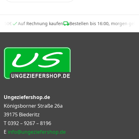
 ab 50€
Auf Rechnung kaufen
Bestellen bis 16:00, morgen geli
Ungeziefershop.de
Königsborner Straße 26a
39175 Biederitz
T
0392 – 9267 – 8196
E
info@ungeziefershop.de